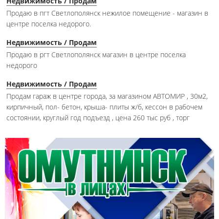
Недвижимость / Продам
Продаю в пгт Светлополянск нежилое помещение - магазин в
центре поселка недорого.
Недвижимость / Продам
Продаю в ргт Светлополянск магазин в центре поселка
недорого
Недвижимость / Продам
Продам гараж в центре города, за магазином АВТОМИР , 30м2,
кирпичный, пол- бетон, крыша- плиты ж/б, кессон в рабочем
состоянии, круглый год подъезд , цена 260 тыс руб , торг