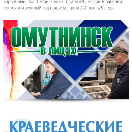
кирпичный, пол- бетон, крыша- плиты ж/б, кессон в рабочем
состоянии, круглый год подъезд , цена 260 тыс руб , торг