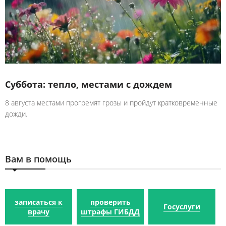
Суббота: тепло, местами с дождем
8 августа местами прогремят грозы и пройдут кратковременные
дожди.
Вам в помощь
записаться к
проверить
Госуслуги
врачу
штрафы ГИБДД