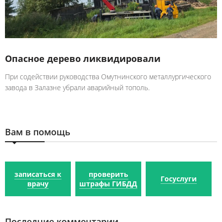
Опасное дерево ликвидировали
При содействии руководства Омутнинского металлургического
завода в Залазне убрали аварийный тополь.
Вам в помощь
записаться к
проверить
Госуслуги
врачу
штрафы ГИБДД
Последние комментарии