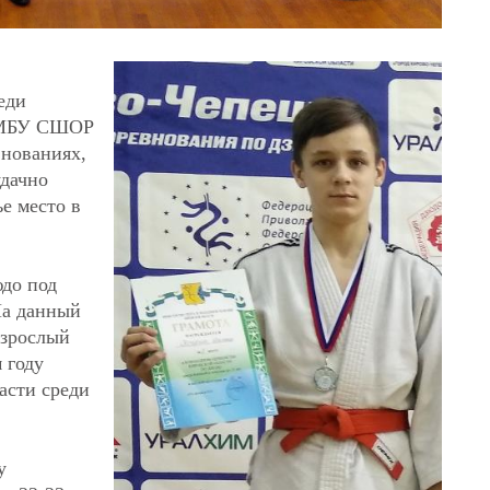
еди
ы МБУ СШОР
внованиях,
удачно
е место в
юдо под
На данный
взрослый
 году
асти среди
у