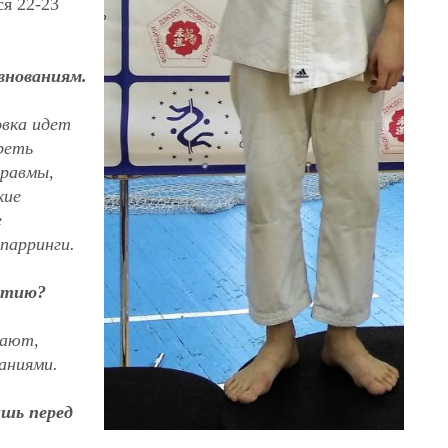
ся 22-23
евнованиям.
овка идет
реть
травмы,
кие
е
парринги.
ятию?
вают,
аниями.
ишь перед