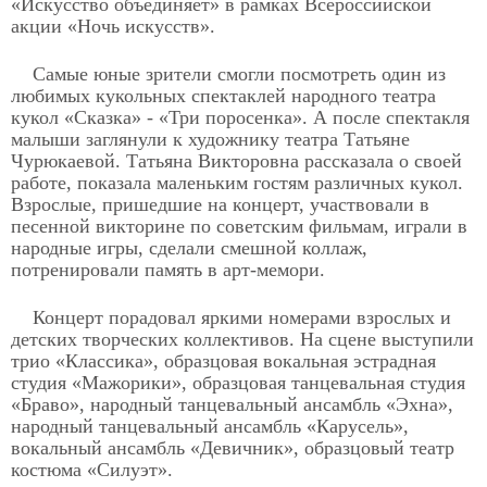
«Искусство объединяет» в рамках Всероссийской
акции «Ночь искусств».
Самые юные зрители смогли посмотреть один из
любимых кукольных спектаклей народного театра
кукол «Сказка» - «Три поросенка». А после спектакля
малыши заглянули к художнику театра Татьяне
Чурюкаевой. Татьяна Викторовна рассказала о своей
работе, показала маленьким гостям различных кукол.
Взрослые, пришедшие на концерт, участвовали в
песенной викторине по советским фильмам, играли в
народные игры, сделали смешной коллаж,
потренировали память в арт-мемори.
Концерт порадовал яркими номерами взрослых и
детских творческих коллективов. На сцене выступили
трио «Классика», образцовая вокальная эстрадная
студия «Мажорики», образцовая танцевальная студия
«Браво», народный танцевальный ансамбль «Эхна»,
народный танцевальный ансамбль «Карусель»,
вокальный ансамбль «Девичник», образцовый театр
костюма «Силуэт».