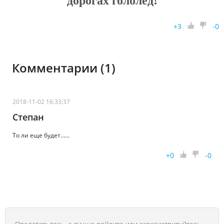
дорогах гололед!
+
3
-
0
Комментарии (1)
2018-11-02 16:33:37
Степан
То ли еще будет......
+
0
-
0