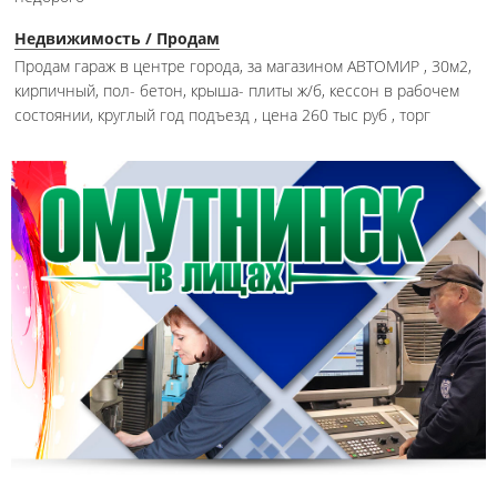
Недвижимость / Продам
Продам гараж в центре города, за магазином АВТОМИР , 30м2,
кирпичный, пол- бетон, крыша- плиты ж/б, кессон в рабочем
состоянии, круглый год подъезд , цена 260 тыс руб , торг