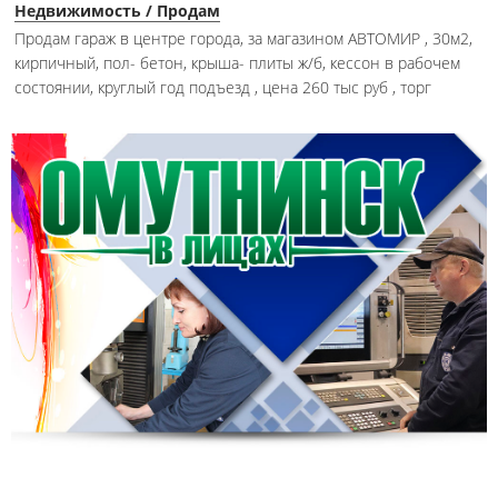
Недвижимость / Продам
Продам гараж в центре города, за магазином АВТОМИР , 30м2,
кирпичный, пол- бетон, крыша- плиты ж/б, кессон в рабочем
состоянии, круглый год подъезд , цена 260 тыс руб , торг