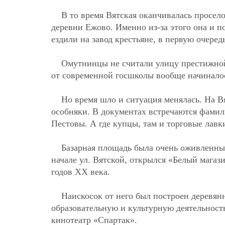
В то время Вятская оканчивалась просел
деревни Ежово. Именно из-за этого она и п
ездили на завод крестьяне, в первую очеред
Омутнинцы не считали улицу престижной
от современной госшколы вообще начиналос
Но время шло и ситуация менялась. На В
особняки. В документах встречаются фами
Пестовы. А где купцы, там и торговые лавк
Базарная площадь была очень оживленным
начале ул. Вятской, открылся «Белый магаз
годов ХХ века.
Наискосок от него был построен деревя
образовательную и культурную деятельность
кинотеатр «Спартак».