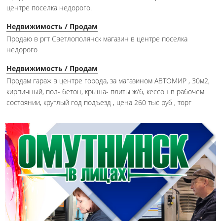
центре поселка недорого.
Недвижимость / Продам
Продаю в ргт Светлополянск магазин в центре поселка
недорого
Недвижимость / Продам
Продам гараж в центре города, за магазином АВТОМИР , 30м2,
кирпичный, пол- бетон, крыша- плиты ж/б, кессон в рабочем
состоянии, круглый год подъезд , цена 260 тыс руб , торг