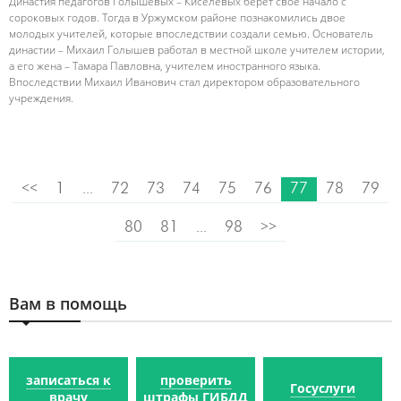
Династия педагогов Голышевых – Киселевых берет свое начало с
сороковых годов. Тогда в Уржумском районе познакомились двое
молодых учителей, которые впоследствии создали семью. Основатель
династии – Михаил Голышев работал в местной школе учителем истории,
а его жена – Тамара Павловна, учителем иностранного языка.
Впоследствии Михаил Иванович стал директором образовательного
учреждения.
<<
1
...
72
73
74
75
76
77
78
79
80
81
...
98
>>
Вам в помощь
записаться к
проверить
Госуслуги
врачу
штрафы ГИБДД