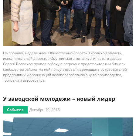
На прошлой неделе член Общественной палаты Кировской области,
исполнительный директор Омутнинского металлургического завода
Сергей Волосков провел рабочую встречу с представителями бизнес-
сообщества района. На ней присутствовали двенадцать руководителей
предприятий и организаций лесоперерабатывающего производства,
торговли и автосервиса.
У заводской молодежи – новый лидер
Событие
Декабрь 10, 2018