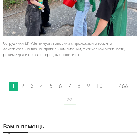
Сотрудники ДК «Металлург» говорили с прохожими о том, что
действительно важно: правильном питании, физической активности,
режиме дня и отказе от вредных привычек.
1
2
3
4
5
6
7
8
9
10
...
466
>>
Вам в помощь