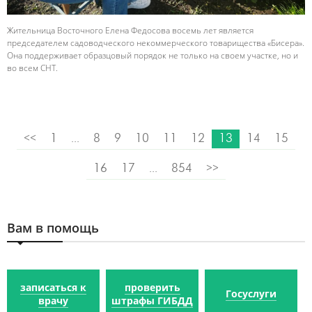
Жительница Восточного Елена Федосова восемь лет является
председателем садоводческого некоммерческого товарищества «Бисера».
Она поддерживает образцовый порядок не только на своем участке, но и
во всем СНТ.
<<
1
...
8
9
10
11
12
13
14
15
16
17
...
854
>>
Вам в помощь
записаться к
проверить
Госуслуги
врачу
штрафы ГИБДД