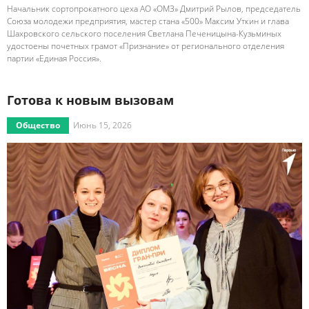
Начальник сортопрокатного цеха АО «ОМЗ» Дмитрий Рылов, председатель
Союза молодежи предприятия, мастер стана «500» Максим Уткин и глава
Шахровского сельского поселения Светлана Печеницына-Кузьминых
удостоены почетных грамот «Признание» от регионального отделения
партии «Единая Россия».
Готова к новым вызовам
Общество
Июнь 15, 2026