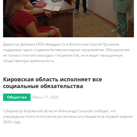
Директор филиала ООО «Квадрат-С» в Восточном Сергей Лусников
поддержал идею создания Актива молодежи предприятия. Объединение
не только сплотило молодых специалистов, но и ведет насыщенную
общественную деятельность.
Кировская область исполняет все
социальные обязательства
Общество
Июнь 17, 2026
Губернатор Кировской области Александр Соколов сообщил, что
утверждены итоги исполнения регионального бюджета за первый квартал
2026 года.