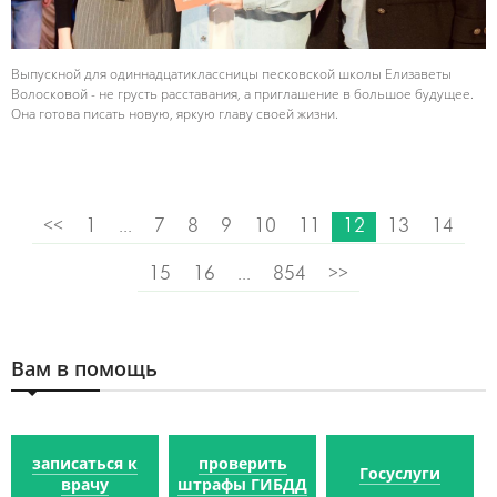
Выпускной для одиннадцатиклассницы песковской школы Елизаветы
Волосковой - не грусть расставания, а приглашение в большое будущее.
Она готова писать новую, яркую главу своей жизни.
<<
1
...
7
8
9
10
11
12
13
14
15
16
...
854
>>
Вам в помощь
записаться к
проверить
Госуслуги
врачу
штрафы ГИБДД