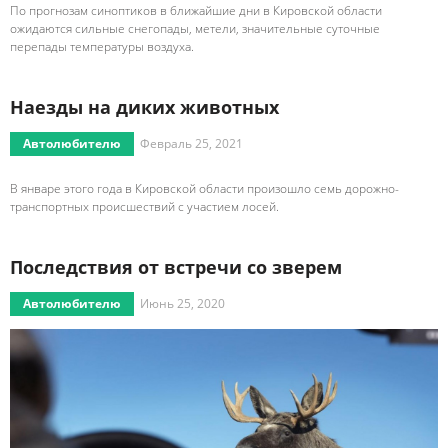
По прогнозам синоптиков в ближайшие дни в Кировской области
ожидаются сильные снегопады, метели, значительные суточные
перепады температуры воздуха.
Наезды на диких животных
Автолюбителю
Февраль 25, 2021
В январе этого года в Кировской области произошло семь дорожно-
транспортных происшествий с участием лосей.
Последствия от встречи со зверем
Автолюбителю
Июнь 25, 2020