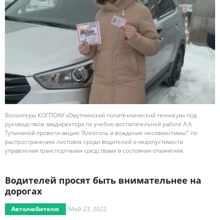
Волонтеры КОГПОАУ «Омутнинский политехнический техникум» под
руководством замдиректора по учебно-воспитательной работе А.А.
Тутыниной провели акцию "Алкоголь и вождение несовместимы!" по
распространению листовок среди водителей о недопустимости
управления транспортными средствами в состоянии опьянения.
Водителей просят быть внимательнее на
дорогах
Автолюбителю
Май 23, 2022