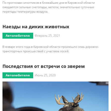
По прогнозам синоптиков в ближайшие дни в Кировской области
ожидаются сильные снегопады, метели, значительные суточные
перепады температуры воздуха.
Наезды на диких животных
Автолюбителю
Февраль 25, 2021
В январе этого года в Кировской области произошло семь дорожно-
транспортных происшествий с участием лосей.
Последствия от встречи со зверем
Автолюбителю
Июнь 25, 2020