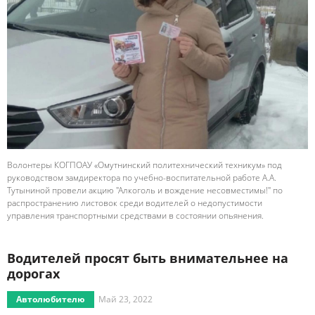
Волонтеры КОГПОАУ «Омутнинский политехнический техникум» под
руководством замдиректора по учебно-воспитательной работе А.А.
Тутыниной провели акцию "Алкоголь и вождение несовместимы!" по
распространению листовок среди водителей о недопустимости
управления транспортными средствами в состоянии опьянения.
Водителей просят быть внимательнее на
дорогах
Автолюбителю
Май 23, 2022