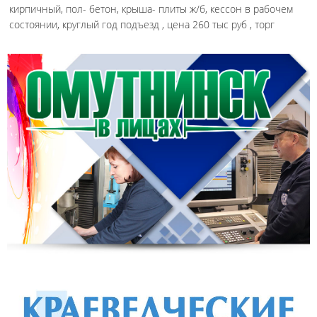
кирпичный, пол- бетон, крыша- плиты ж/б, кессон в рабочем
состоянии, круглый год подъезд , цена 260 тыс руб , торг