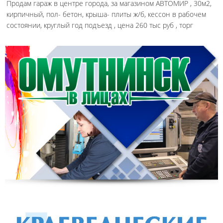
Продам гараж в центре города, за магазином АВТОМИР , 30м2,
кирпичный, пол- бетон, крыша- плиты ж/б, кессон в рабочем
состоянии, круглый год подъезд , цена 260 тыс руб , торг