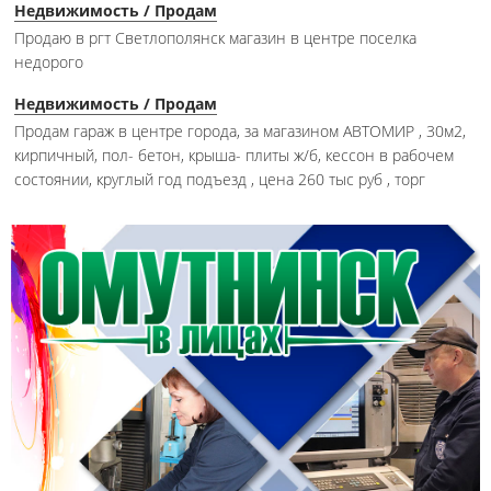
Недвижимость / Продам
Продаю в ргт Светлополянск магазин в центре поселка
недорого
Недвижимость / Продам
Продам гараж в центре города, за магазином АВТОМИР , 30м2,
кирпичный, пол- бетон, крыша- плиты ж/б, кессон в рабочем
состоянии, круглый год подъезд , цена 260 тыс руб , торг