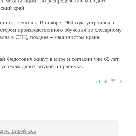
ет механизации. По распределению молодого
рский край.
инск, женился. В ноябре 1964 года устроился в
астером производственного обучения по слесарному
талла в СПЦ, позднее – машинистом крана
й Федотович живут в мире и согласии уже 65 лет,
 успехам двоих внуков и правнука.
+
0
-
0
егистрируйтесь