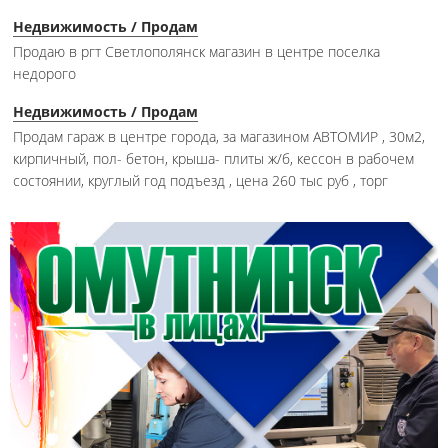
Недвижимость / Продам
Продаю в ргт Светлополянск магазин в центре поселка
недорого
Недвижимость / Продам
Продам гараж в центре города, за магазином АВТОМИР , 30м2,
кирпичный, пол- бетон, крыша- плиты ж/б, кессон в рабочем
состоянии, круглый год подъезд , цена 260 тыс руб , торг