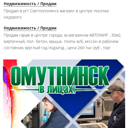
Недвижимость / Продам
Продаю в ргт Светлополянск магазин в центре поселка
недорого
Недвижимость / Продам
Продам гараж в центре города, за магазином АВТОМИР , 30м2,
кирпичный, пол- бетон, крыша- плиты ж/б, кессон в рабочем
состоянии, круглый год подъезд , цена 260 тыс руб , торг