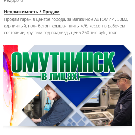
недорого
Недвижимость / Продам
Продам гараж в центре города, за магазином АВТОМИР , 30м2,
кирпичный, пол- бетон, крыша- плиты ж/б, кессон в рабочем
состоянии, круглый год подъезд , цена 260 тыс руб , торг