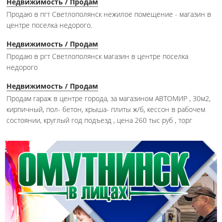
Недвижимость / Продам
Продаю в пгт Светлополянск нежилое помещение - магазин в
центре поселка недорого.
Недвижимость / Продам
Продаю в ргт Светлополянск магазин в центре поселка
недорого
Недвижимость / Продам
Продам гараж в центре города, за магазином АВТОМИР , 30м2,
кирпичный, пол- бетон, крыша- плиты ж/б, кессон в рабочем
состоянии, круглый год подъезд , цена 260 тыс руб , торг