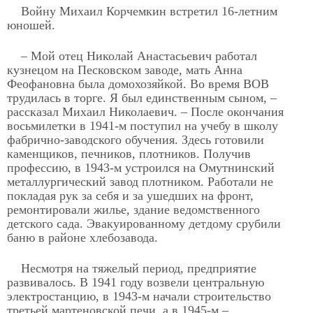
Войну Михаил Корчемкин встретил 16-летним
юношей.
– Мой отец Николай Анастасьевич работал
кузнецом на Песковском заводе, мать Анна
Феофановна была домохозяйкой. Во время ВОВ
трудилась в торге. Я был единственным сыном, –
рассказал Михаил Николаевич. – После окончания
восьмилетки в 1941-м поступил на учебу в школу
фабрично-заводского обучения. Здесь готовили
каменщиков, печников, плотников. Получив
профессию, в 1943-м устроился на Омутнинский
металлургический завод плотником. Работали не
покладая рук за себя и за ушедших на фронт,
ремонтировали жилье, здание ведомственного
детского сада. Эвакуированному детдому срубили
баню в районе хлебозавода.
Несмотря на тяжелый период, предприятие
развивалось. В 1941 году возвели центральную
электростанцию, в 1943-м начали строительство
третьей мартеновской печи, а в 1945-м –