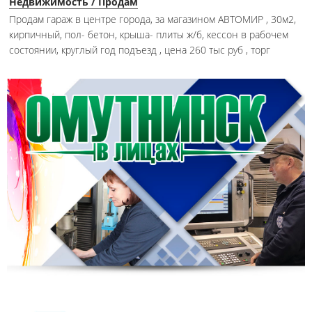
Недвижимость / Продам
Продам гараж в центре города, за магазином АВТОМИР , 30м2,
кирпичный, пол- бетон, крыша- плиты ж/б, кессон в рабочем
состоянии, круглый год подъезд , цена 260 тыс руб , торг