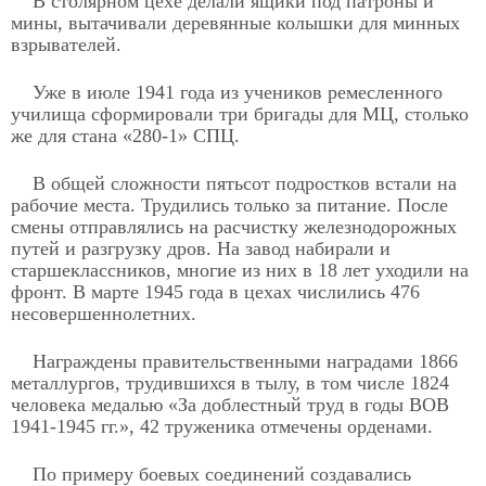
В столярном цехе делали ящики под патроны и
мины, вытачивали деревянные колышки для минных
взрывателей.
Уже в июле 1941 года из учеников ремесленного
училища сформировали три бригады для МЦ, столько
же для стана «280-1» СПЦ.
В общей сложности пятьсот подростков встали на
рабочие места. Трудились только за питание. После
смены отправлялись на расчистку железнодорожных
путей и разгрузку дров. На завод набирали и
старшеклассников, многие из них в 18 лет уходили на
фронт. В марте 1945 года в цехах числились 476
несовершеннолетних.
Награждены правительственными наградами 1866
металлургов, трудившихся в тылу, в том числе 1824
человека медалью «За доблестный труд в годы ВОВ
1941-1945 гг.», 42 труженика отмечены орденами.
По примеру боевых соединений создавались