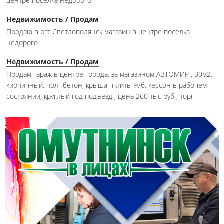
центре поселка недорого.
Недвижимость / Продам
Продаю в ргт Светлополянск магазин в центре поселка
недорого
Недвижимость / Продам
Продам гараж в центре города, за магазином АВТОМИР , 30м2,
кирпичный, пол- бетон, крыша- плиты ж/б, кессон в рабочем
состоянии, круглый год подъезд , цена 260 тыс руб , торг