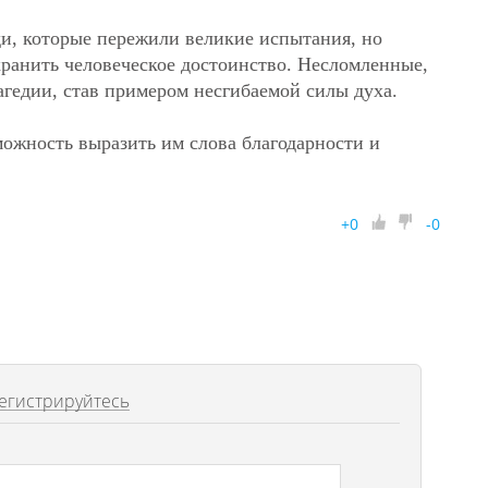
и, которые пережили великие испытания, но
хранить человеческое достоинство. Несломленные,
агедии, став примером несгибаемой силы духа.
можность выразить им слова благодарности и
+
0
-
0
егистрируйтесь