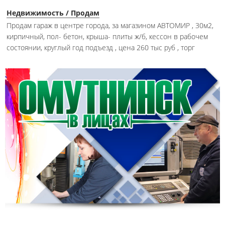
Недвижимость / Продам
Продам гараж в центре города, за магазином АВТОМИР , 30м2,
кирпичный, пол- бетон, крыша- плиты ж/б, кессон в рабочем
состоянии, круглый год подъезд , цена 260 тыс руб , торг