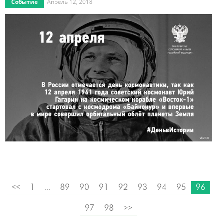
Событие
Апрель 12, 2018
<<
1
...
89
90
91
92
93
94
95
96
97
98
>>