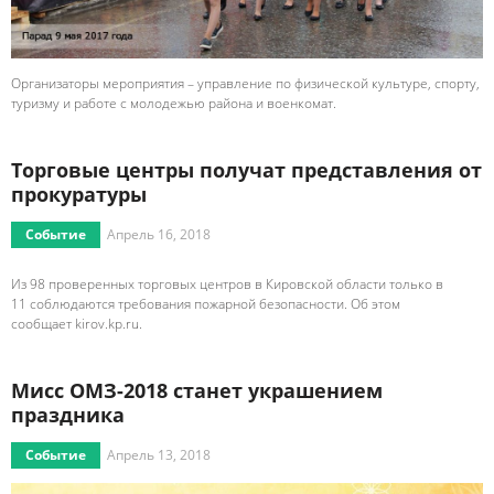
Организаторы мероприятия – управление по физической культуре, спорту,
туризму и работе с молодежью района и военкомат.
Торговые центры получат представления от
прокуратуры
Событие
Апрель 16, 2018
Из 98 проверенных торговых центров в Кировской области только в
11 соблюдаются требования пожарной безопасности. Об этом
сообщает kirov.kp.ru.
Мисс ОМЗ-2018 станет украшением
праздника
Событие
Апрель 13, 2018