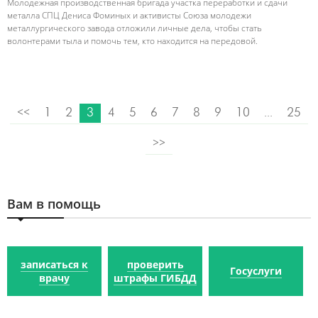
Молодежная производственная бригада участка переработки и сдачи
металла СПЦ Дениса Фоминых и активисты Союза молодежи
металлургического завода отложили личные дела, чтобы стать
волонтерами тыла и помочь тем, кто находится на передовой.
<<
1
2
3
4
5
6
7
8
9
10
...
25
>>
Вам в помощь
записаться к
проверить
Госуслуги
врачу
штрафы ГИБДД