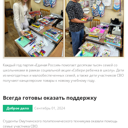
Каждый год партия «Единая Россия» помогает десяткам тысяч семей со
школьниками в рамках социальной акции «Собери ребенка в школу». Дети
из многодетных и малообеспеченных семей, а также дети участников СВО
получают канцелярские товары к новому учебному году.
Всегда готовы оказать поддержку
Доброе дело
Сентябрь 01, 2024
Студенты Омутнинского политехнического техникума оказали помощь
семье участника СВО.